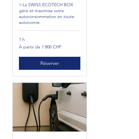
✨La SWISS ECOTECH BOX
gère et maximise votre
autoconsommation en toute
autonomie
1 h
À
À partir de 1'800 CHF
partir
de
1'800
francs
suisses
Réserver