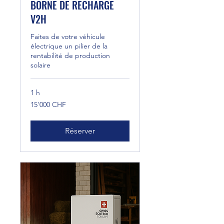
BORNE DE RECHARGE
V2H
Faites de votre véhicule
électrique un pilier de la
rentabilité de production
solaire
1 h
15'000
15'000 CHF
francs
suisses
Réserver