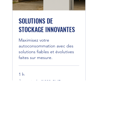
SOLUTIONS DE
STOCKAGE INNOVANTES
Maximisez votre
autoconsommation avec des
solutions fiables et évolutives
faites sur mesure.
1 h
À
À partir de 8'000 CHF
partir
de
8'000
francs
suisses
Réserver